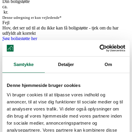
Din boligstøtte
ca.
kr.
Denne udregning er kun vejledende*
Fejl
Hov, det ser ud til at du ikke kan få boligstøtte - tjek om du har
udfyldt alt korrekt
Søg boligstøtte her
Overtagelsesdato
Indflytningsklar d. 9. januar 2026
Husdyr
Samtykke
Detaljer
Om
Ja, med tilladelse
Delevenlig
Denne hjemmeside bruger cookies
Nej
Parkering
Vi bruger cookies til at tilpasse vores indhold og
Ja, kan tilkøbes
annoncer, til at vise dig funktioner til sociale medier og til
Vaskemuligheder
at analysere vores trafik. Vi deler også oplysninger om
din brug af vores hjemmeside med vores partnere inden
Findes i lejemålet
for sociale medier, annonceringspartnere og
analysepartnere. Vores partnere kan kombinere disse
Elevator