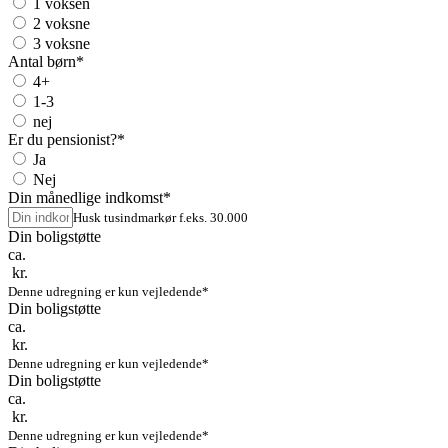
1 voksen
2 voksne
3 voksne
Antal børn
*
4+
1-3
nej
Er du pensionist?
*
Ja
Nej
Din månedlige indkomst
*
Husk tusindmarkør f.eks. 30.000
Din boligstøtte
ca.
kr.
Denne udregning er kun vejledende*
Din boligstøtte
ca.
kr.
Denne udregning er kun vejledende*
Din boligstøtte
ca.
kr.
Denne udregning er kun vejledende*