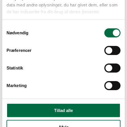
Ja
data med andre oplysninger, du har givet dem, eller som
Cykelparkering
de har indsamlet fra din brug af deres tjenester.
Ja
Samtykkevalg
Dørtelefon
Nødvendig
Ja
Præferencer
Depotrum
Ja
Statistik
Boligstøtte udregner
Marketing
Personer i husstanden
*
1 voksen
2 voksne
3 voksne
Tillad alle
Børn
*
4+
1-3