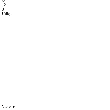
G
, 2.
3
Udlejet
Værelser