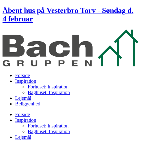
Videre
Åbent hus på Vesterbro Torv - Søndag d.
til
4 februar
indhold
Forside
Inspiration
Forhuset: Inspiration
Baghuset: Inspiration
Lejemål
Beliggenhed
Forside
Inspiration
Forhuset: Inspiration
Baghuset: Inspiration
Lejemål