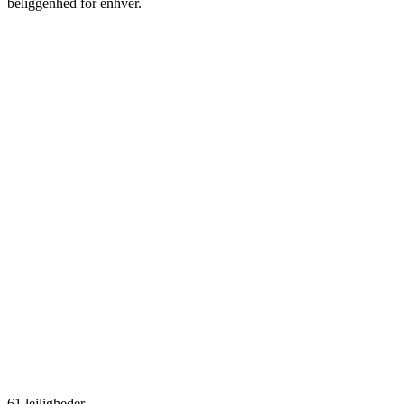
beliggenhed for enhver.
61 lejligheder