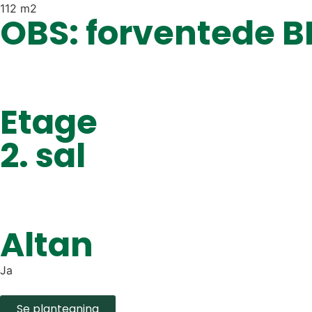
112 m2
OBS: forventede B
Etage
2. sal
Altan
Ja
Se plantegning