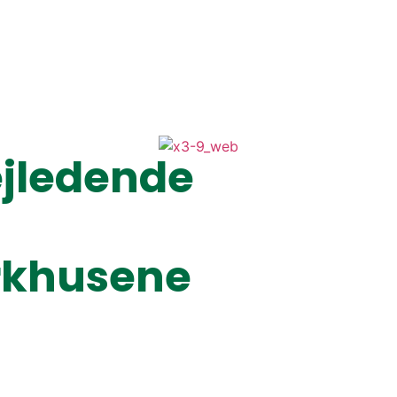
ejledende
arkhusene