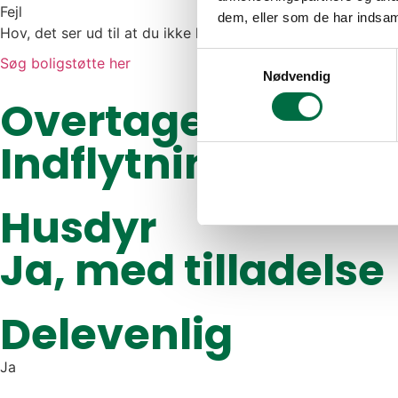
Fejl
dem, eller som de har indsaml
Hov, det ser ud til at du ikke kan få boligstøtte - tjek om d
Samtykkevalg
Søg boligstøtte her
Nødvendig
Overtagelsesdato
Indflytningsklar d
Husdyr
Ja, med tilladelse
Delevenlig
Ja