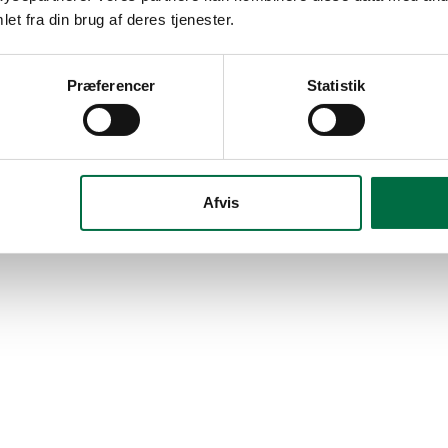
et fra din brug af deres tjenester.
u har udfyldt alt korrekt
Præferencer
Statistik
. 9. januar 2026
Afvis