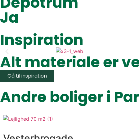
Depotrum
Ja
Inspiration
Alt materiale er v
Gå til inspiration
Andre boliger i P
Vesterbrogade