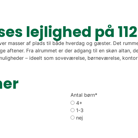
es lejlighed på 11
ver masser af plads til både hverdag og gæster. Det rumm
aftener. Fra alrummet er der adgang til en skøn altan, der 
e muligheder – ideelt som soveværelse, børneværelse, konto
ner
Antal børn
*
4+
1-3
nej