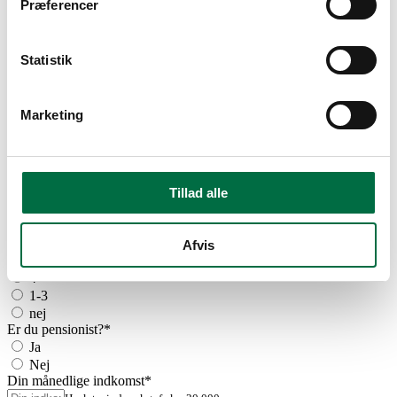
Dørtelefon
Præferencer
Nej
Statistik
Depotrum
Nej
Marketing
Boligstøtte udregner
Personer i husstanden
*
Tillad alle
1 voksen
2 voksne
3 voksne
Afvis
Børn
*
4+
1-3
nej
Er du pensionist?
*
Ja
Nej
Din månedlige indkomst
*