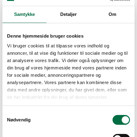
Denne udregning er kun vejledende*
Fejl
Samtykke
Detaljer
Om
Hov, det ser ud til at du ikke kan få boligstøtte - tjek om du har
udfyldt alt korrekt
Søg boligstøtte her
Husdyr
Denne hjemmeside bruger cookies
Ja, med tilladelse
Vi bruger cookies til at tilpasse vores indhold og
annoncer, til at vise dig funktioner til sociale medier og til
Delevenlig
Nej
at analysere vores trafik. Vi deler også oplysninger om
Parkering
din brug af vores hjemmeside med vores partnere inden
Ja, kan tilkøbes
for sociale medier, annonceringspartnere og
Vaskemuligheder
analysepartnere. Vores partnere kan kombinere disse
Findes i lejemålet
data med andre oplysninger, du har givet dem, eller som
de har indsamlet fra din brug af deres tjenester.
Elevator
Nej
Cykelparkering
Samtykkevalg
Nødvendig
Nej