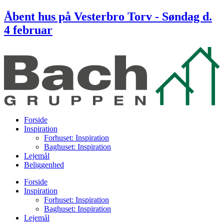
Videre
Åbent hus på Vesterbro Torv - Søndag d.
til
4 februar
indhold
Forside
Inspiration
Forhuset: Inspiration
Baghuset: Inspiration
Lejemål
Beliggenhed
Forside
Inspiration
Forhuset: Inspiration
Baghuset: Inspiration
Lejemål