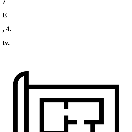
7
E
, 4.
tv.